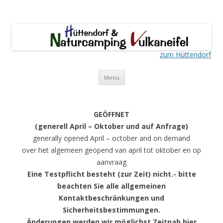
Naturcamping Vulkaneifel
Camping für Familien, Natursuchende, Wanderer….
zum Hüttendorf
Springe
Menü
zum
Inhalt
GEÖFFNET
(generell April – Oktober und auf Anfrage)
generally opened April – october and on demand
over het algemeen geopend van april tot oktober en op
aanvraag
Eine Testpflicht besteht (zur Zeit) nicht.- bitte
beachten Sie alle allgemeinen
Kontaktbeschränkungen und
Sicherheitsbestimmungen.
Änderungen werden wir möglichst Zeitnah hier